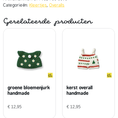
o
Categorieën:
Kleertjes
,
Overalls
v
e
Gerelateerde producten
r
a
l
l
h
a
n
d
m
a
d
groene bloemenjurk
kerst overall
e
handmade
handmade
a
a
€
12,95
€
12,95
n
t