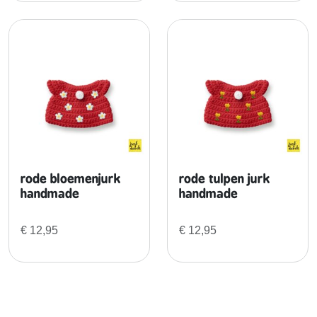
a
l
rode bloemenjurk
rode tulpen jurk
handmade
handmade
€
12,95
€
12,95