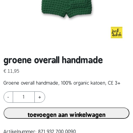
groene overall handmade
€
11,95
Groene overall handmade, 100% organic katoen, CE 3+
g
-
+
r
o
toevoegen aan winkelwagen
e
n
e
Artikelnummer:
871 932 700 0090