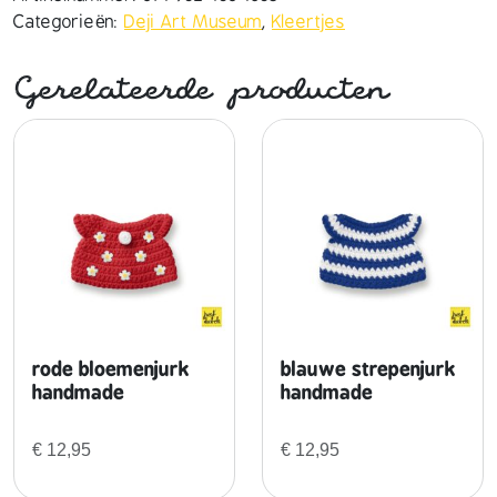
o
Categorieën:
Deji Art Museum
,
Kleertjes
n
g
Gerelateerde producten
j
u
r
k
h
a
n
d
m
a
d
rode bloemenjurk
blauwe strepenjurk
e
handmade
handmade
a
a
€
12,95
€
12,95
n
t