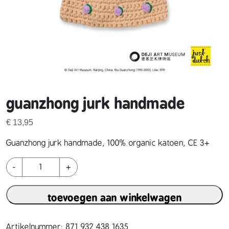
guanzhong jurk handmade
€
13,95
Guanzhong jurk handmade, 100% organic katoen, CE 3+
g
-
+
u
a
toevoegen aan winkelwagen
n
z
h
Artikelnummer:
871 932 438 1635