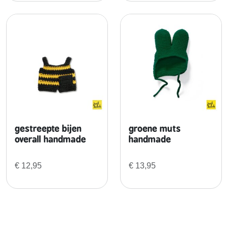
a
l
gestreepte bijen
groene muts
overall handmade
handmade
€
12,95
€
13,95