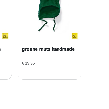
n
groene muts handmade
€
13,95