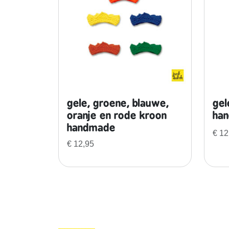
gele, groene, blauwe,
gel
oranje en rode kroon
ha
handmade
€
12
€
12,95