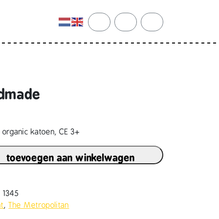
cart
search
account
andmade
 organic katoen, CE 3+
toevoegen aan winkelwagen
8 1345
mt
,
The Metropolitan