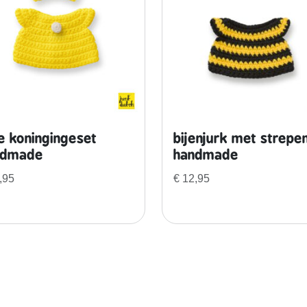
e koningingeset
bijenjurk met strepe
ndmade
handmade
,95
€
12,95