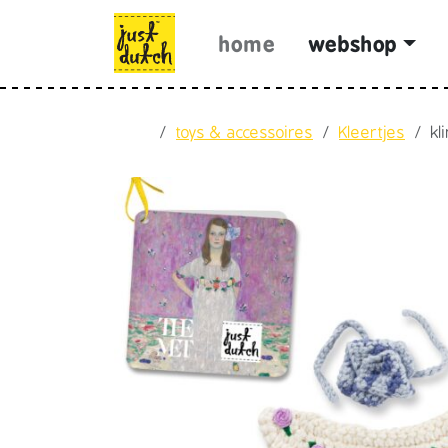
Skip to content
Skip to footer
home
webshop
Home
toys & accessoires
Kleertjes
kl