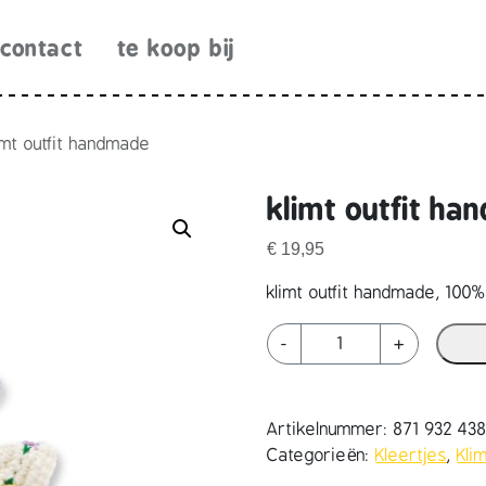
contact
te koop bij
imt outfit handmade
klimt outfit h
€
19,95
klimt outfit handmade, 100%
k
-
+
l
i
m
Artikelnummer:
871 932 43
t
Categorieën:
Kleertjes
,
Kli
o