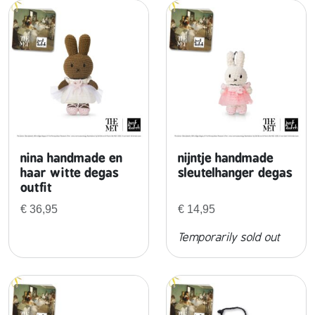
e
n
nina handmade en
nijntje handmade
haar witte degas
sleutelhanger degas
outfit
€
36,95
€
14,95
Temporarily sold out