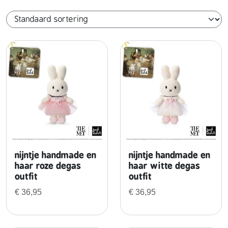
s
o
&
n
s
a
a
g
m
e
e
n
w
e
r
nijntje handmade en
nijntje handmade en
haar roze degas
haar witte degas
k
outfit
outfit
i
€
36,95
€
36,95
n
g