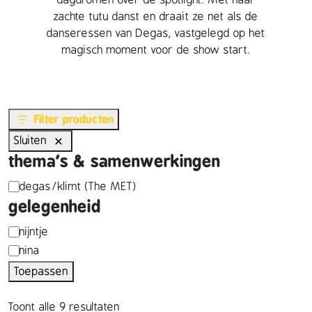
dagdromen over de spotlight. Met haar
zachte tutu danst en draait ze net als de
danseressen van Degas, vastgelegd op het
magisch moment voor de show start.
Filter producten
Sluiten
thema's & samenwerkingen
t
degas/klimt (The MET)
gelegenheid
h
e
p
nijntje
nina
m
e
Toepassen
a
r
'
s
Toont alle 9 resultaten