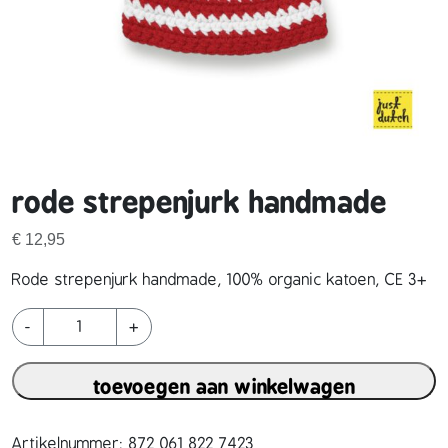
rode strepenjurk handmade
€
12,95
Rode strepenjurk handmade, 100% organic katoen, CE 3+
r
-
+
o
d
toevoegen aan winkelwagen
e
s
t
Artikelnummer:
872 061 822 7423