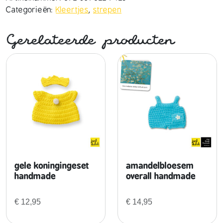
r
Categorieën:
Kleertjes
,
strepen
e
p
Gerelateerde producten
e
n
j
u
r
k
h
a
n
d
m
gele koningingeset
amandelbloesem
a
handmade
overall handmade
d
e
€
12,95
€
14,95
a
a