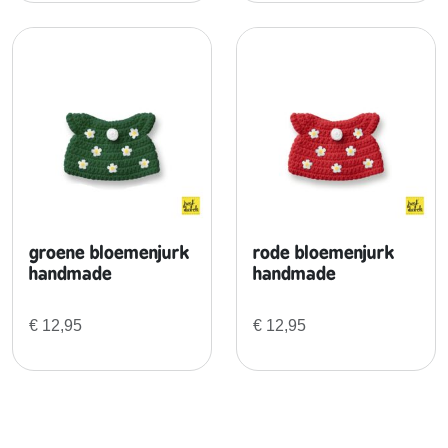
n
t
a
l
groene bloemenjurk
rode bloemenjurk
handmade
handmade
€
12,95
€
12,95