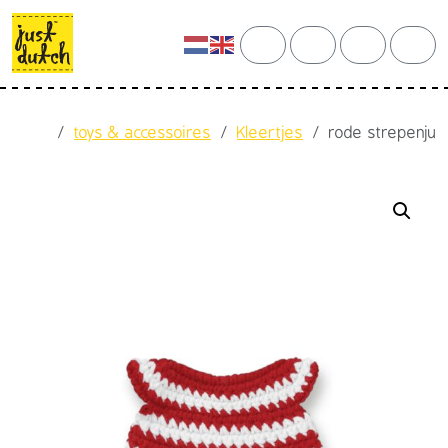
Skip to content
Skip to footer
cart
search
account
men
Home
toys & accessoires
Kleertjes
rode strepenju