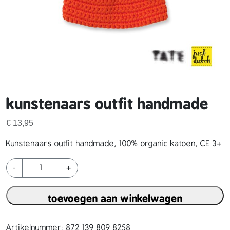
kunstenaars outfit handmade
€
13,95
Kunstenaars outfit handmade, 100% organic katoen, CE 3+
k
-
+
u
n
toevoegen aan winkelwagen
s
t
e
Artikelnummer:
872 139 809 8258