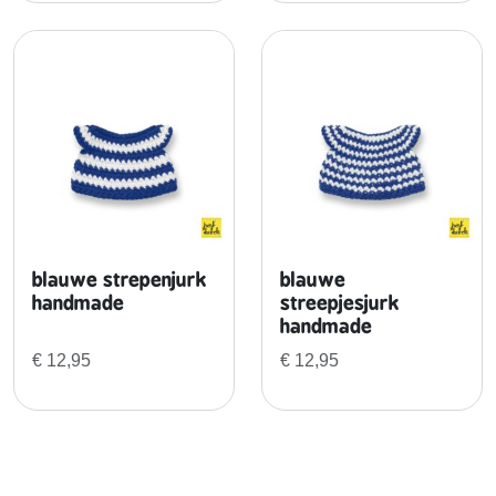
a
a
n
t
a
l
blauwe strepenjurk
blauwe
handmade
streepjesjurk
handmade
€
12,95
€
12,95