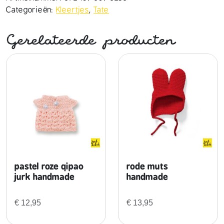
n
Categorieën:
Kleertjes
,
Tate
a
a
Gerelateerde producten
r
s
o
u
t
f
i
t
h
a
n
pastel roze qipao
rode muts
d
jurk handmade
handmade
m
a
€
12,95
€
13,95
d
e