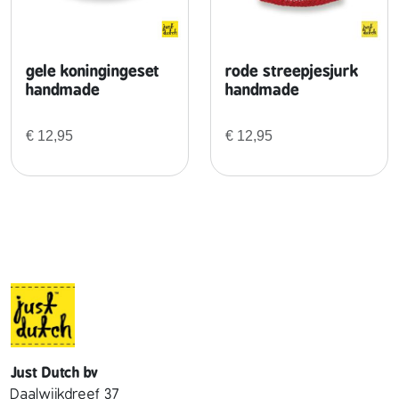
a
a
n
gele koningingeset
rode streepjesjurk
t
handmade
handmade
a
l
€
12,95
€
12,95
Just Dutch bv
Daalwijkdreef 37