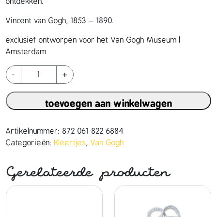
ontdekken.
Vincent van Gogh, 1853 – 1890.
exclusief ontworpen voor het Van Gogh Museum |
Amsterdam
n
-
+
i
e
toevoegen aan winkelwagen
u
w
e
Artikelnummer:
872 061 822 6884
a
Categorieën:
Kleertjes
,
Van Gogh
m
a
Gerelateerde producten
n
d
e
l