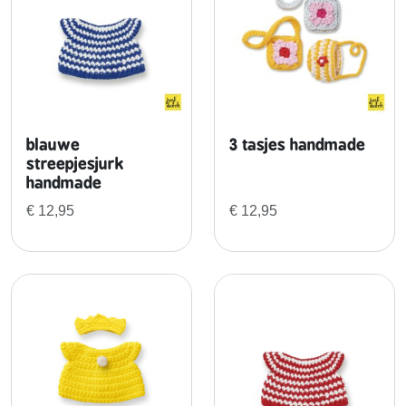
b
l
o
e
s
e
m
blauwe
3 tasjes handmade
j
streepjesjurk
handmade
u
r
€
12,95
€
12,95
k
h
a
n
d
m
a
d
e