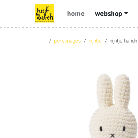
Skip to content
Skip to footer
home
webshop
Home
personages
nijntje
nijntje handm