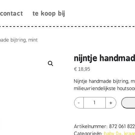
contact
te koop bij
ade bijtring, mint
nijntje handmade
€
18,95
Nijntje handmade bijtring, 
milieuvriendelijkste houtsoo
n
-
+
i
j
n
Artikelnummer:
872 061 82
t
Categorieën:
baby 0+
,
kra