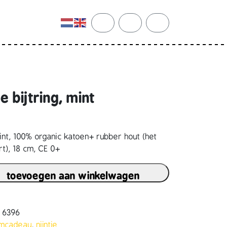
cart
search
account
 bijtring, mint
mint, 100% organic katoen+ rubber hout (het
rt), 18 cm, CE 0+
toevoegen aan winkelwagen
2 6396
amcadeau
,
nijntje