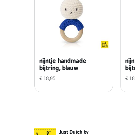
nijntje handmade
nij
bijtring, blauw
bij
€
18,95
€
18
Just Dutch bv