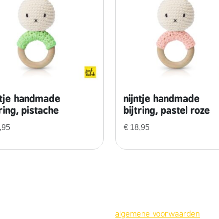
m
i
n
t
a
a
n
t
ntje handmade
nijntje handmade
a
tring, pistache
bijtring, pastel roze
l
,95
€
18,95
algemene voorwaarden