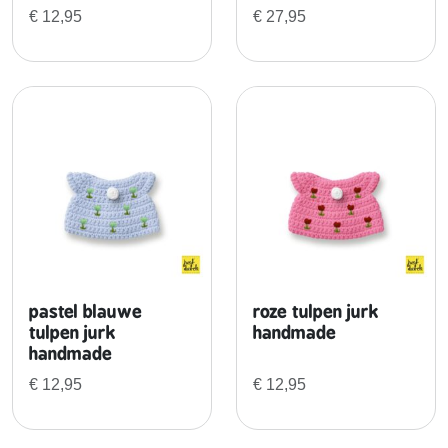
l
€
12,95
€
27,95
a
u
w
e
t
u
l
p
e
n
j
u
pastel blauwe
roze tulpen jurk
r
tulpen jurk
handmade
k
handmade
+
€
12,95
€
12,95
r
o
d