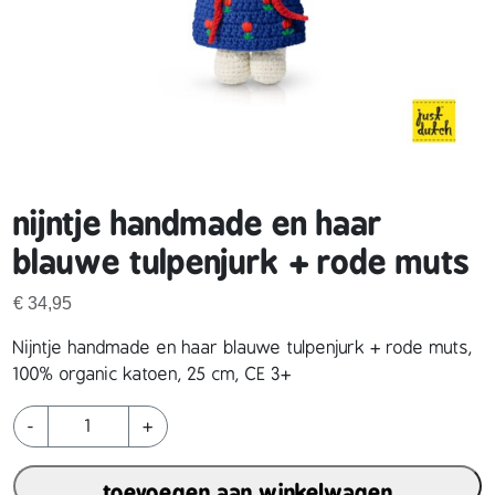
nijntje handmade en haar
blauwe tulpenjurk + rode muts
€
34,95
Nijntje handmade en haar blauwe tulpenjurk + rode muts,
100% organic katoen, 25 cm, CE 3+
n
-
+
i
j
toevoegen aan winkelwagen