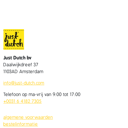
e
m
u
t
s
a
a
n
Just Dutch bv
t
Daalwijkdreef 37
a
1103AD Amsterdam
l
info@just-dutch.com
Telefoon op ma-vrij van 9:00 tot 17:00
+0031 6 4182 7305
algemene voorwaarden
bestelinformatie