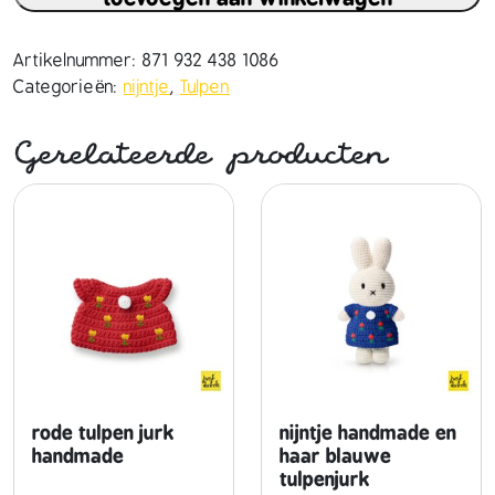
n
t
j
Artikelnummer:
871 932 438 1086
e
Categorieën:
nijntje
,
Tulpen
h
a
Gerelateerde producten
n
d
m
a
d
e
e
n
h
a
a
rode tulpen jurk
nijntje handmade en
r
handmade
haar blauwe
tulpenjurk
b