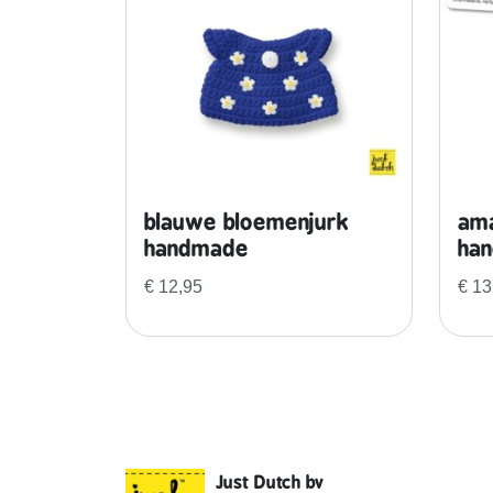
blauwe bloemenjurk
ama
handmade
ha
€
12,95
€
13
Just Dutch bv