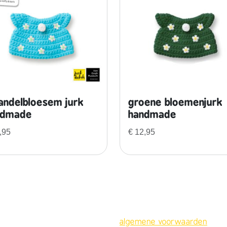
a
d
e
a
a
n
t
a
ndelbloesem jurk
groene bloemenjurk
l
ndmade
handmade
,95
€
12,95
algemene voorwaarden