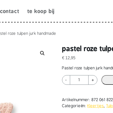
contact
te koop bij
stel roze tulpen jurk handmade
pastel roze tul
€
12,95
Pastel roze tulpen jurk ha
p
-
+
a
s
t
Artikelnummer:
872 061 82
e
Categorieën:
Kleertjes
,
Tul
l