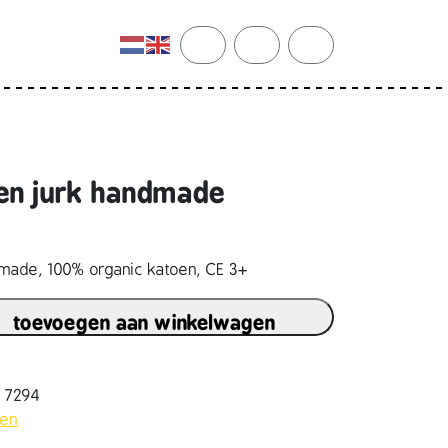
cart
search
account
pen jurk handmade
ndmade, 100% organic katoen, CE 3+
toevoegen aan winkelwagen
2 7294
pen