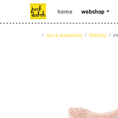
Skip to content
Skip to footer
home
webshop
Home
toys & accessoires
Kleertjes
pa