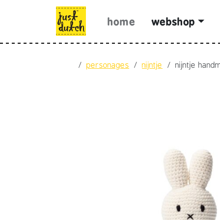
Skip to content
Skip to footer
home
webshop
Home
personages
nijntje
nijntje han