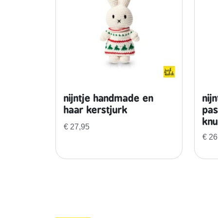
nijntje handmade en
nij
haar kerstjurk
pas
knu
€
27,95
€
26