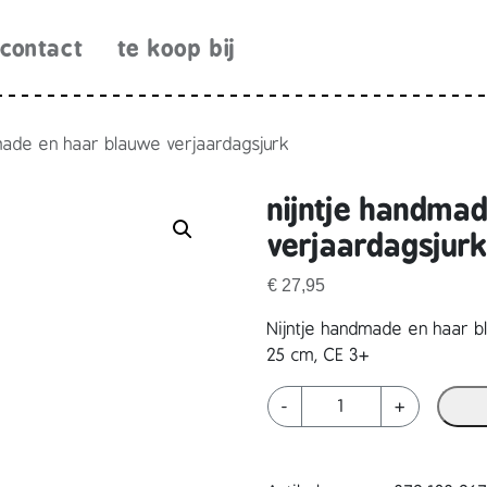
contact
te koop bij
dmade en haar blauwe verjaardagsjurk
nijntje handma
verjaardagsjur
€
27,95
Nijntje handmade en haar b
25 cm, CE 3+
n
-
+
i
j
n