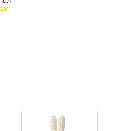
7 8377
rdag