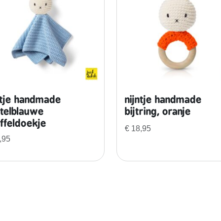
a
u
w
e
v
e
r
j
ntje handmade
nijntje handmade
a
telblauwe
bijtring, oranje
a
ffeldoekje
€
18,95
r
,95
d
a
g
s
j
u
r