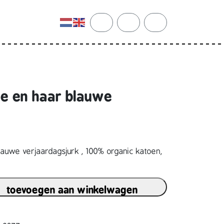
cart
search
account
de en haar blauwe
k
lauwe verjaardagsjurk , 100% organic katoen,
toevoegen aan winkelwagen