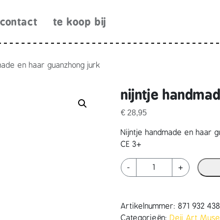
contact
te koop bij
made en haar guanzhong jurk
nijntje handma
€
28,95
Nijntje handmade en haar g
CE 3+
n
-
+
i
j
n
Artikelnummer:
871 932 43
t
Categorieën:
Deji Art Mus