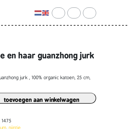
cart
search
account
de en haar guanzhong jurk
uanzhong jurk , 100% organic katoen, 25 cm,
toevoegen aan winkelwagen
8 1475
eum
,
nijntje