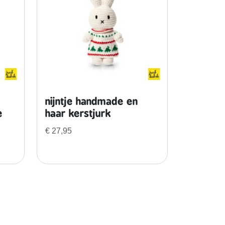
nijntje handmade en
e
haar kerstjurk
€
27,95