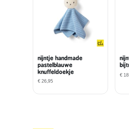
nijntje handmade
nij
pastelblauwe
bij
knuffeldoekje
€
18
€
26,95