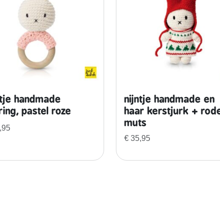
n
z
h
o
n
g
j
u
ntje handmade
nijntje handmade en
r
tring, pastel roze
haar kerstjurk + rod
k
muts
a
,95
a
€
35,95
n
t
a
l