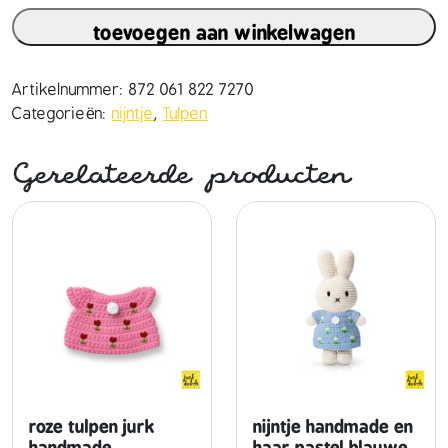
j
toevoegen aan winkelwagen
n
t
j
Artikelnummer:
872 061 822 7270
e
Categorieën:
nijntje
,
Tulpen
h
a
Gerelateerde producten
n
d
m
a
d
e
e
n
h
a
a
roze tulpen jurk
nijntje handmade en
r
handmade
haar pastel blauwe