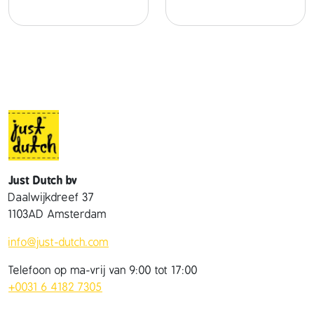
a
s
j
e
&
s
c
h
o
e
n
Just Dutch bv
t
Daalwijkdreef 37
j
1103AD Amsterdam
e
s
info@just-dutch.com
a
Telefoon op ma-vrij van 9:00 tot 17:00
a
+0031 6 4182 7305
n
t