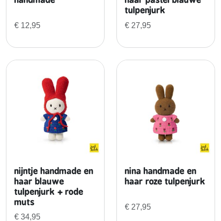
tulpenjurk
o
r
€
12,95
€
27,95
a
n
j
e
j
u
r
k
+
t
u
l
nijntje handmade en
nina handmade en
p
haar blauwe
haar roze tulpenjurk
e
tulpenjurk + rode
n
muts
€
27,95
t
€
34,95