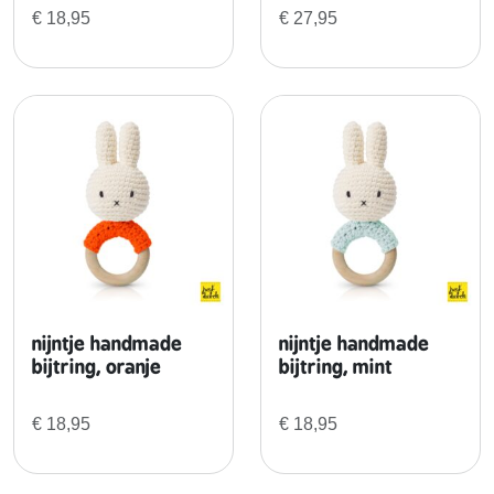
a
€
18,95
€
27,95
s
t
e
l
b
l
a
u
w
e
o
v
nijntje handmade
nijntje handmade
e
bijtring, oranje
bijtring, mint
r
a
€
18,95
€
18,95
l
l
a