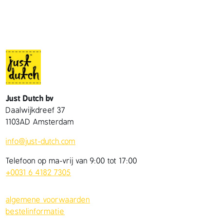
a
n
t
a
l
Just Dutch bv
Daalwijkdreef 37
1103AD Amsterdam
info@just-dutch.com
Telefoon op ma-vrij van 9:00 tot 17:00
+0031 6 4182 7305
algemene voorwaarden
bestelinformatie