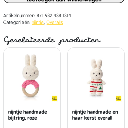
n
t
j
Artikelnummer:
871 932 438 1314
e
Categorieën:
nijntje
,
Overalls
h
a
Gerelateerde producten
n
d
m
a
d
e
e
n
h
a
a
nijntje handmade
nijntje handmade en
r
bijtring, roze
haar kerst overall
p