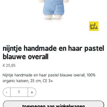
nijntje handmade en haar pastel
blauwe overall
€
25,95
Nijntje handmade en haar pastel blauwe overall, 100%
organic katoen, 25 cm, CE 3+
n
-
+
i
j
toevoegen aan winkelwagen