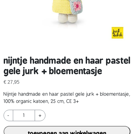
nijntje handmade en haar pastel
gele jurk + bloementasje
€
27,95
Nijntje handmade en haar pastel gele jurk + bloementasje,
100% organic katoen, 25 cm, CE 3+
n
-
+
i
j
toevoegen aan winkelwagen