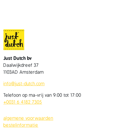
e
n
t
a
s
j
e
a
Just Dutch bv
a
Daalwijkdreef 37
n
1103AD Amsterdam
t
a
info@just-dutch.com
l
Telefoon op ma-vrij van 9:00 tot 17:00
+0031 6 4182 7305
algemene voorwaarden
bestelinformatie