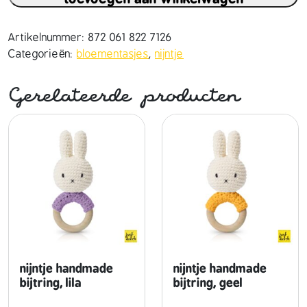
n
t
j
Artikelnummer:
872 061 822 7126
e
Categorieën:
bloementasjes
,
nijntje
h
a
Gerelateerde producten
n
d
m
a
d
e
e
n
h
a
a
nijntje handmade
nijntje handmade
r
bijtring, lila
bijtring, geel
p