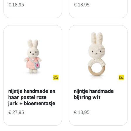
a
€
18,95
€
18,95
s
t
e
l
g
e
l
e
j
u
r
k
nijntje handmade en
nijntje handmade
+
haar pastel roze
bijtring wit
b
jurk + bloementasje
l
€
27,95
€
18,95
o
e
m