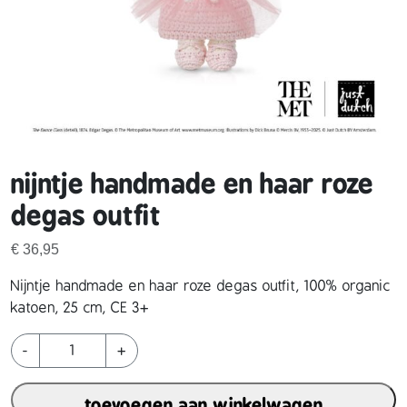
nijntje handmade en haar roze
degas outfit
€
36,95
Nijntje handmade en haar roze degas outfit, 100% organic
katoen, 25 cm, CE 3+
n
-
+
i
j
toevoegen aan winkelwagen