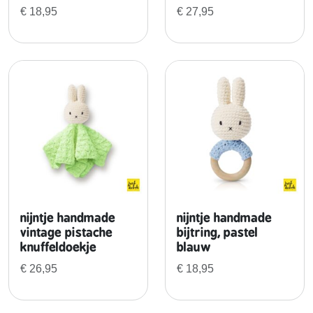
o
€
18,95
€
27,95
z
e
d
e
g
a
s
o
u
t
f
i
nijntje handmade
nijntje handmade
t
vintage pistache
bijtring, pastel
a
knuffeldoekje
blauw
a
€
26,95
€
18,95
n
t
a