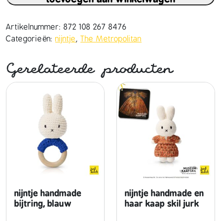
n
t
j
Artikelnummer:
872 108 267 8476
e
Categorieën:
nijntje
,
The Metropolitan
h
a
Gerelateerde producten
n
d
m
a
d
e
e
n
h
a
a
nijntje handmade
nijntje handmade en
r
bijtring, blauw
haar kaap skil jurk
r