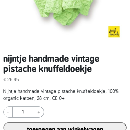
nijntje handmade vintage
pistache knuffeldoekje
€
26,95
Nijntje handmade vintage pistache knuffeldoekje, 100%
organic katoen, 28 cm, CE 0+
n
-
+
i
j
toevoegen aan winkelwagen