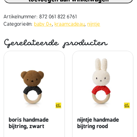
n
t
j
Artikelnummer:
872 061 822 6761
e
Categorieën:
baby 0+
,
kraamcadeau
,
nijntje
h
a
Gerelateerde producten
n
d
m
a
d
e
v
i
n
t
a
boris handmade
nijntje handmade
g
bijtring, zwart
bijtring rood
e