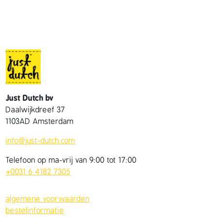
j
e
a
a
n
t
a
l
Just Dutch bv
Daalwijkdreef 37
1103AD Amsterdam
info@just-dutch.com
Telefoon op ma-vrij van 9:00 tot 17:00
+0031 6 4182 7305
algemene voorwaarden
bestelinformatie