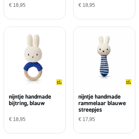
p
€
18,95
€
18,95
i
s
t
a
c
h
e
k
n
u
f
f
nijntje handmade
nijntje handmade
e
bijtring, blauw
rammelaar blauwe
l
streepjes
d
€
18,95
€
17,95
o
e
k