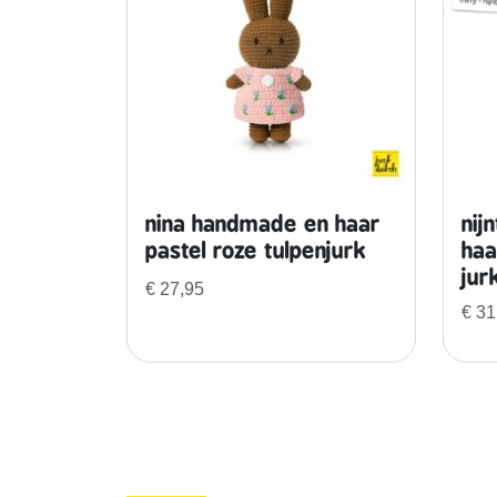
nina handmade en haar
nij
pastel roze tulpenjurk
haa
jur
€
27,95
€
31