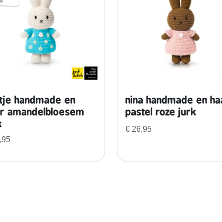
a
r
a
m
a
n
d
e
ntje handmade en
nina handmade en ha
l
r amandelbloesem
pastel roze jurk
b
k
€
26,95
l
,95
o
e
s
e
m
j
u