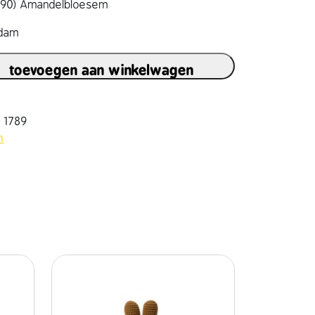
1890) Amandelbloesem
rdam
toevoegen aan winkelwagen
8 1789
h