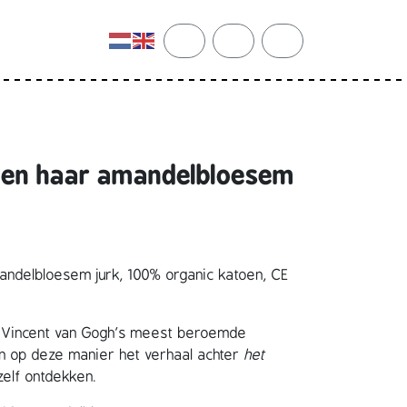
cart
search
account
 en haar amandelbloesem
ndelbloesem jurk, 100% organic katoen, CE
an Vincent van Gogh’s meest beroemde
nen op deze manier het verhaal achter
het
 zelf ontdekken.