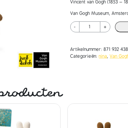
Vincent van Gogh (1853 – 
Van Gogh Museum, Amste
n
-
+
i
n
a
Artikelnummer:
871 932 43
h
Categorieën:
nina
,
Van Gog
a
n
d
m
a
producten
d
e
e
n
h
a