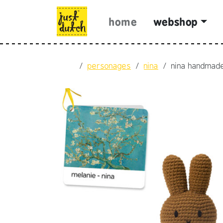
Skip to content
Skip to footer
home
webshop
Home
personages
nina
nina handmad