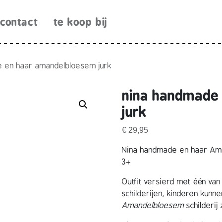
contact
te koop bij
e en haar amandelbloesem jurk
nina handmade
jurk
€
29,95
Nina handmade en haar Ama
3+
Outfit versierd met één v
schilderijen, kinderen kun
Amandelbloesem
schilderij