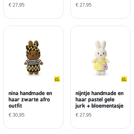
e
€
27,95
€
27,95
l
r
o
z
e
j
u
r
k
+
b
l
nina handmade en
nijntje handmade en
o
haar zwarte afro
haar pastel gele
e
outfit
jurk + bloementasje
m
€
30,95
€
27,95
e
n
t