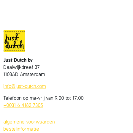
a
s
j
e
a
a
n
t
Just Dutch bv
a
Daalwijkdreef 37
l
1103AD Amsterdam
info@just-dutch.com
Telefoon op ma-vrij van 9:00 tot 17:00
+0031 6 4182 7305
algemene voorwaarden
bestelinformatie