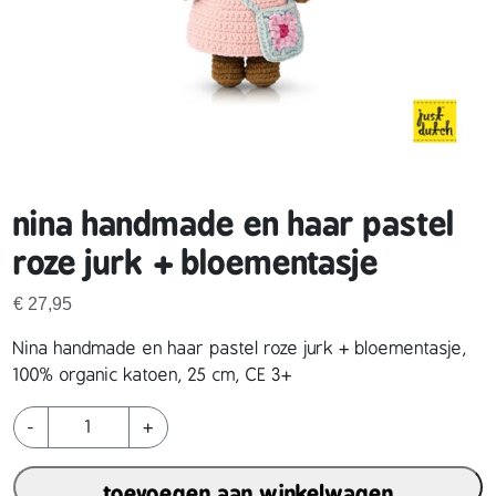
nina handmade en haar pastel
roze jurk + bloementasje
€
27,95
Nina handmade en haar pastel roze jurk + bloementasje,
100% organic katoen, 25 cm, CE 3+
n
-
+
i
n
toevoegen aan winkelwagen