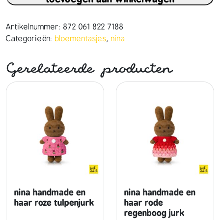
a
h
a
Artikelnummer:
872 061 822 7188
n
Categorieën:
bloementasjes
,
nina
d
m
Gerelateerde producten
a
d
e
e
n
h
a
a
r
p
a
nina handmade en
nina handmade en
s
haar roze tulpenjurk
haar rode
regenboog jurk
t