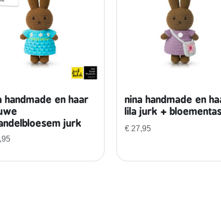
l
g
e
l
e
j
u
r
a handmade en haar
nina handmade en ha
k
euwe
lila jurk + bloementa
+
ndelbloesem jurk
€
27,95
b
,95
l
o
e
m
e
n
t