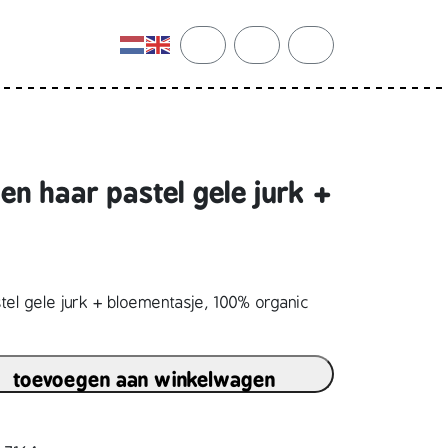
cart
search
account
n haar pastel gele jurk +
el gele jurk + bloementasje, 100% organic
toevoegen aan winkelwagen