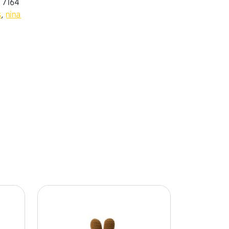
2 7164
s
,
nina