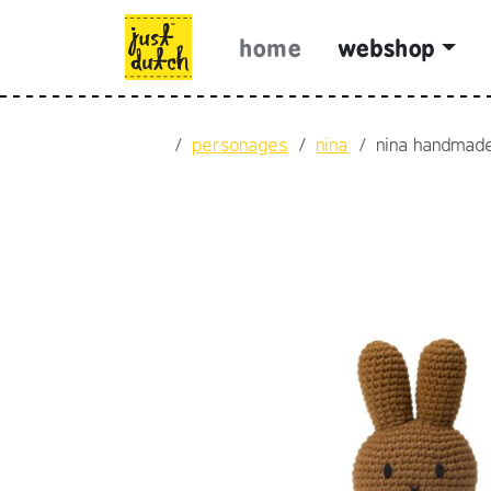
Skip to content
Skip to footer
home
webshop
Home
personages
nina
nina handmade