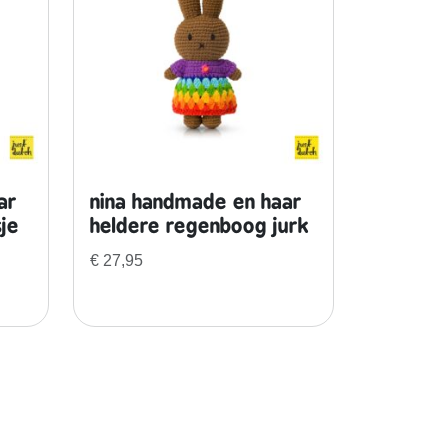
ar
nina handmade en haar
sje
heldere regenboog jurk
€
27,95