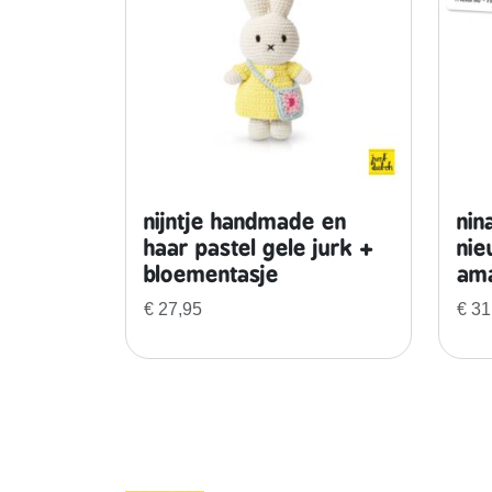
nijntje handmade en
nin
haar pastel gele jurk +
ni
bloementasje
ama
€
27,95
€
31