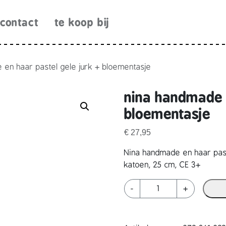
contact
te koop bij
 en haar pastel gele jurk + bloementasje
nina handmade e
bloementasje
€
27,95
Nina handmade en haar past
katoen, 25 cm, CE 3+
n
-
+
i
n
a