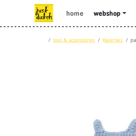
Skip to content
Skip to footer
home
webshop
Home
toys & accessoires
Kleertjes
pa