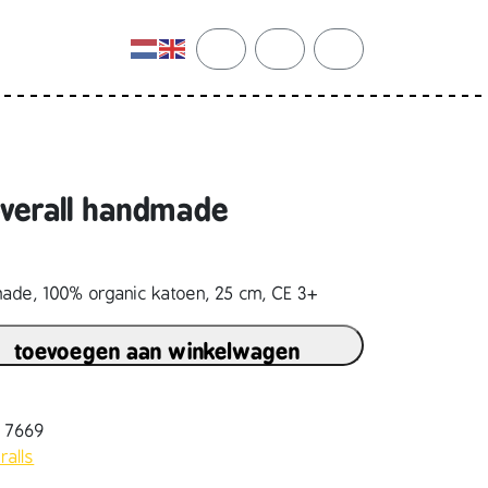
cart
search
account
overall handmade
made, 100% organic katoen, 25 cm, CE 3+
toevoegen aan winkelwagen
2 7669
ralls