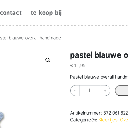
contact
te koop bij
stel blauwe overall handmade
pastel blauwe 
€
11,95
Pastel blauwe overall hand
p
-
+
a
s
t
Artikelnummer:
872 061 82
e
Categorieën:
Kleertjes
,
Ove
l