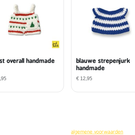
d
e
a
a
n
t
a
l
st overall handmade
blauwe strepenjurk
handmade
,95
€
12,95
algemene voorwaarden