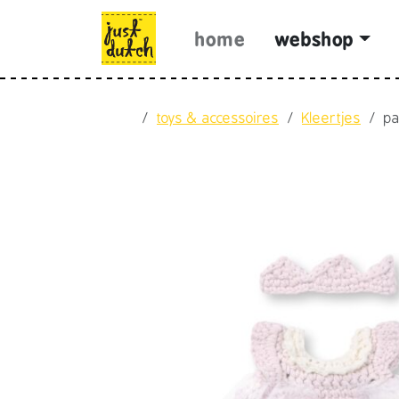
Skip to content
Skip to footer
home
webshop
Home
toys & accessoires
Kleertjes
pa