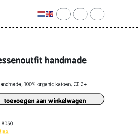
cart
search
account
nsessenoutfit handmade
t handmade, 100% organic katoen, CE 3+
toevoegen aan winkelwagen
9 8050
tjes