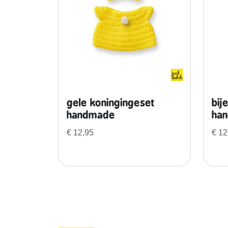
gele koningingeset
bij
handmade
ha
€
12,95
€
12