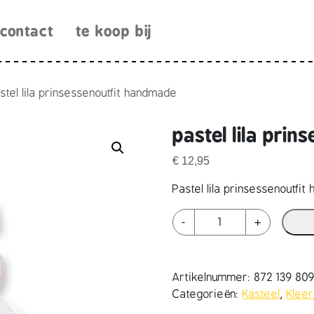
contact
te koop bij
stel lila prinsessenoutfit handmade
pastel lila pri
€
12,95
Pastel lila prinsessenoutfi
p
-
+
a
s
t
Artikelnummer:
872 139 80
e
Categorieën:
Kasteel
,
Kleer
l