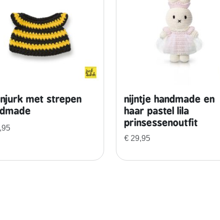
t
h
a
n
d
m
a
d
enjurk met strepen
nijntje handmade en
e
ndmade
haar pastel lila
a
prinsessenoutfit
a
,95
n
€
29,95
t
a
l