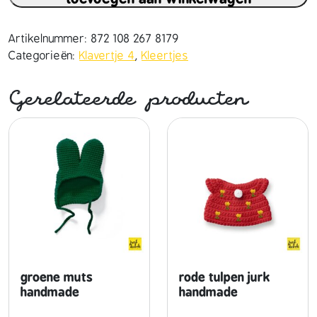
t
e
l
Artikelnummer:
872 108 267 8179
r
Categorieën:
Klavertje 4
,
Kleertjes
o
z
Gerelateerde producten
e
k
l
a
v
e
r
t
j
e
4
groene muts
rode tulpen jurk
j
handmade
handmade
u