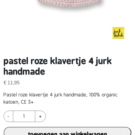
pastel roze klavertje 4 jurk
handmade
€
11,95
Pastel roze klavertje 4 jurk handmade, 100% organic
katoen, CE 3+
p
-
+
a
s
toevoegen aan winkelwagen