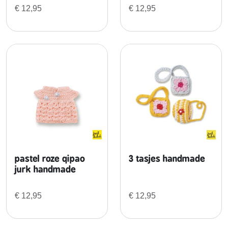
u
€
12,95
€
12,95
r
k
h
a
n
d
m
a
d
e
a
a
pastel roze qipao
3 tasjes handmade
n
jurk handmade
t
a
€
12,95
€
12,95
l