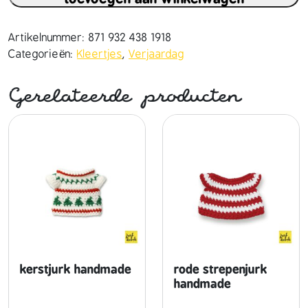
t
e
l
Artikelnummer:
871 932 438 1918
r
Categorieën:
Kleertjes
,
Verjaardag
o
z
Gerelateerde producten
e
v
e
r
j
a
a
r
d
a
g
kerstjurk handmade
rode strepenjurk
s
handmade
j