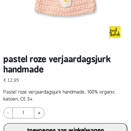
pastel roze verjaardagsjurk
handmade
€
12,95
Pastel roze verjaardagsjurk handmade, 100% organic
katoen, CE 3+
p
-
+
a
s
toevoegen aan winkelwagen