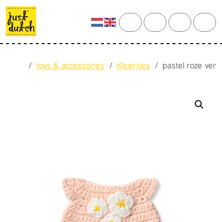
Skip to content
Skip to footer
cart
search
account
men
Home
toys & accessoires
Kleertjes
pastel roze ver