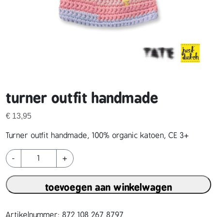
turner outfit handmade
€
13,95
Turner outfit handmade, 100% organic katoen, CE 3+
t
-
+
u
r
toevoegen aan winkelwagen
n
e
r
Artikelnummer:
872 108 267 8797