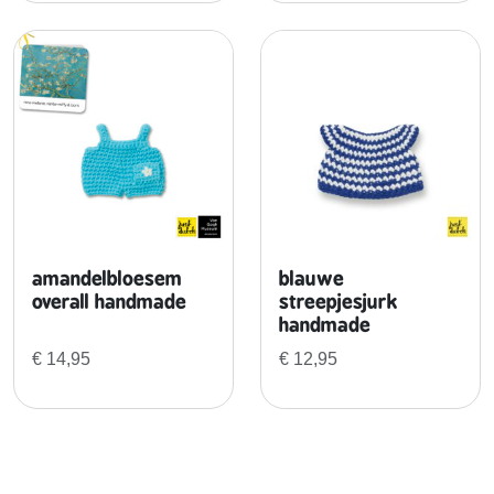
l
amandelbloesem
blauwe
overall handmade
streepjesjurk
handmade
€
14,95
€
12,95