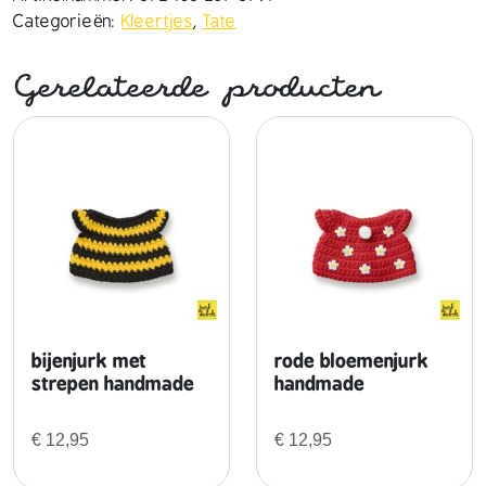
o
Categorieën:
Kleertjes
,
Tate
u
t
Gerelateerde producten
f
i
t
h
a
n
d
m
a
d
e
bijenjurk met
rode bloemenjurk
a
strepen handmade
handmade
a
n
€
12,95
€
12,95
t
a