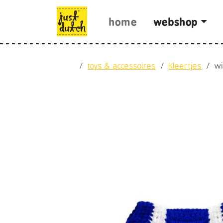
Skip to content
Skip to footer
home
webshop
Home
toys & accessoires
Kleertjes
wi