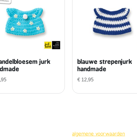
l
ndelbloesem jurk
blauwe strepenjurk
ndmade
handmade
,95
€
12,95
algemene voorwaarden