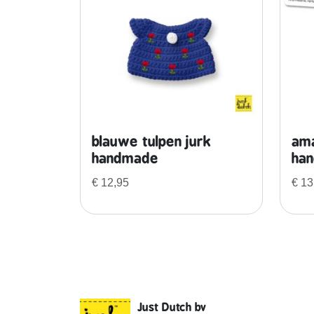
blauwe tulpen jurk
ama
handmade
ha
€
12,95
€
13
Just Dutch bv