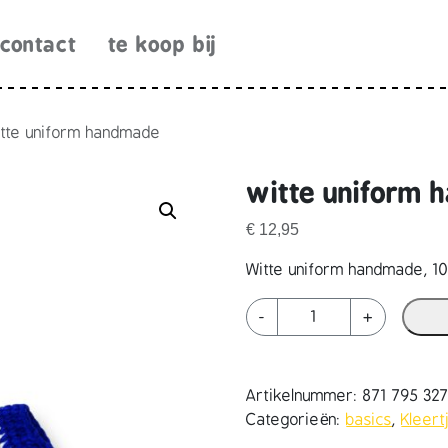
contact
te koop bij
tte uniform handmade
witte uniform
€
12,95
Witte uniform handmade, 10
w
-
+
i
t
t
Artikelnummer:
871 795 32
e
Categorieën:
basics
,
Kleert
u