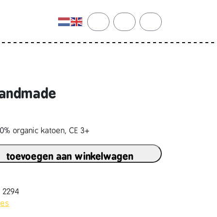
cart
search
account
 handmade
0% organic katoen, CE 3+
toevoegen aan winkelwagen
7 2294
jes