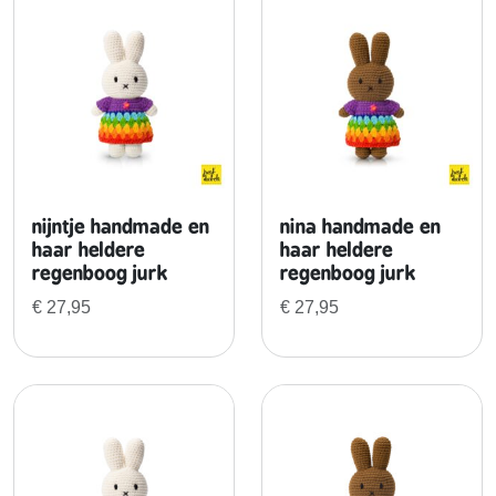
n
n
h
w
e
e
i
r
d
k
i
nijntje handmade en
nina handmade en
n
haar heldere
haar heldere
g
regenboog jurk
regenboog jurk
e
€
27,95
€
27,95
n