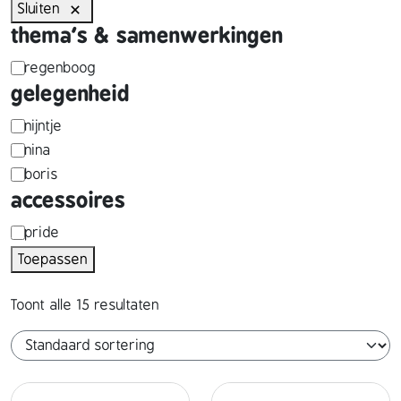
Sluiten
thema's & samenwerkingen
t
regenboog
gelegenheid
h
e
p
nijntje
nina
m
e
boris
a
r
accessoires
'
s
g
pride
s
o
Toepassen
e
&
n
l
s
a
Toont alle 15 resultaten
e
a
g
g
m
e
e
e