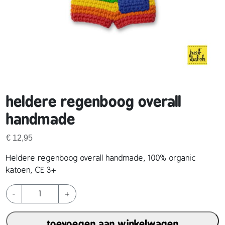
heldere regenboog overall
handmade
€
12,95
Heldere regenboog overall handmade, 100% organic
katoen, CE 3+
h
-
+
e
l
toevoegen aan winkelwagen