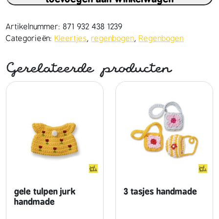
d
e
r
Artikelnummer:
871 932 438 1239
e
Categorieën:
Kleertjes
,
regenbogen
,
Regenbogen
r
e
Gerelateerde producten
g
e
n
b
o
o
g
o
v
e
r
gele tulpen jurk
3 tasjes handmade
a
handmade
l