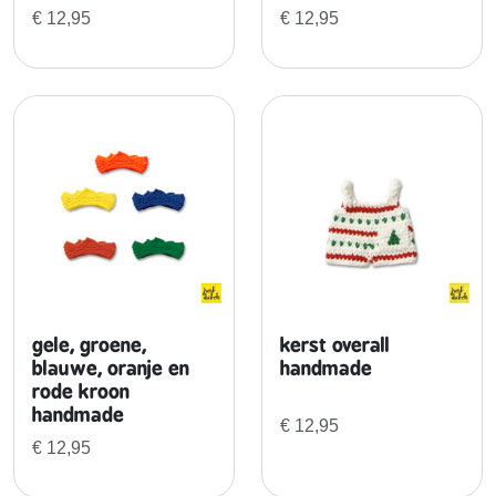
l
€
12,95
€
12,95
h
a
n
d
m
a
d
e
a
a
n
t
gele, groene,
kerst overall
a
blauwe, oranje en
handmade
l
rode kroon
handmade
€
12,95
€
12,95