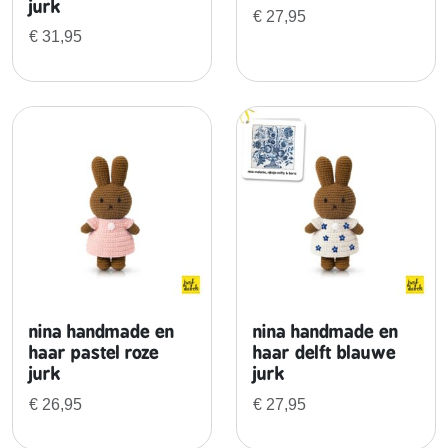
jurk
e
€
27,95
r
€
31,95
e
r
e
g
e
n
b
o
o
g
j
u
nina handmade en
nina handmade en
r
haar pastel roze
haar delft blauwe
k
jurk
jurk
a
€
26,95
€
27,95
a
n