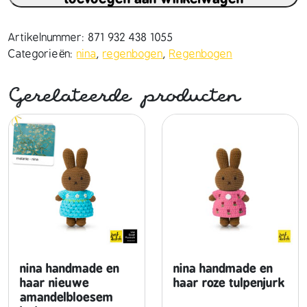
a
h
a
Artikelnummer:
871 932 438 1055
n
Categorieën:
nina
,
regenbogen
,
Regenbogen
d
m
Gerelateerde producten
a
d
e
e
n
h
a
a
r
h
e
nina handmade en
nina handmade en
l
haar nieuwe
haar roze tulpenjurk
amandelbloesem
d