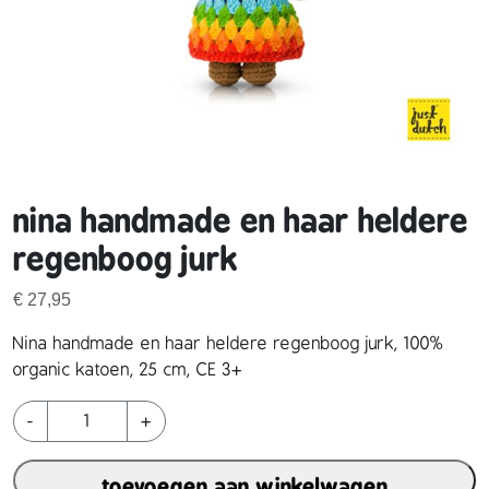
nina handmade en haar heldere
regenboog jurk
€
27,95
Nina handmade en haar heldere regenboog jurk, 100%
organic katoen, 25 cm, CE 3+
n
-
+
i
n
toevoegen aan winkelwagen