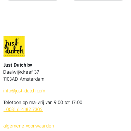
t
a
l
Just Dutch bv
Daalwijkdreef 37
1103AD Amsterdam
info@just-dutch.com
Telefoon op ma-vrij van 9:00 tot 17:00
+0031 6 4182 7305
algemene voorwaarden