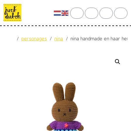
Skip to content
Skip to footer
cart
search
account
men
Home
personages
nina
nina handmade en haar held