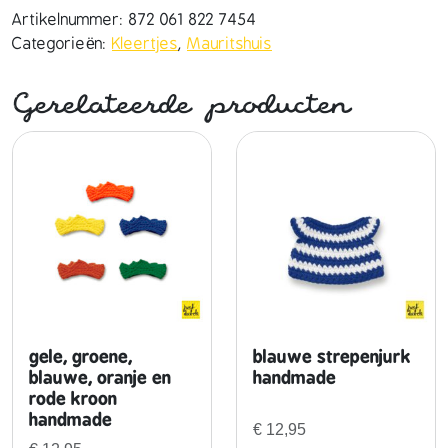
h
Artikelnummer:
872 061 822 7454
t
Categorieën:
Kleertjes
,
Mauritshuis
o
p
Gerelateerde producten
d
e
l
f
t
j
u
r
k
h
a
gele, groene,
blauwe strepenjurk
n
blauwe, oranje en
handmade
rode kroon
d
handmade
m
€
12,95
a