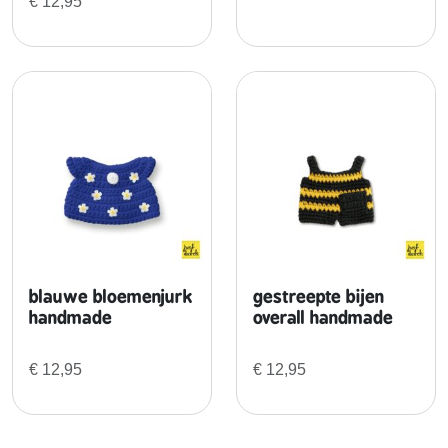
€
12,95
d
e
a
a
n
t
a
l
blauwe bloemenjurk
gestreepte bijen
handmade
overall handmade
€
12,95
€
12,95