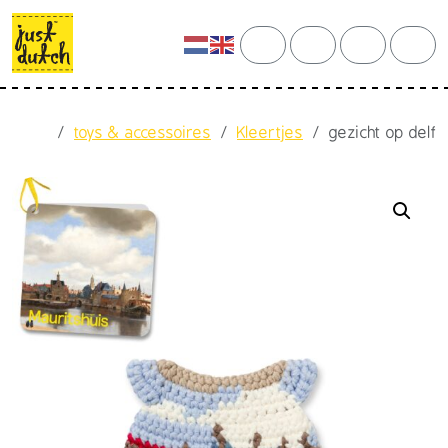
Skip to content
Skip to footer
cart
search
account
men
Home
toys & accessoires
Kleertjes
gezicht op delf