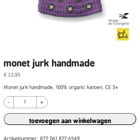
monet jurk handmade
€
13,95
Monet jurk handmade, 100% organic katoen, CE 3+
m
-
+
o
n
toevoegen aan winkelwagen
e
t
j
Artikelnummer:
872 061 822 6549