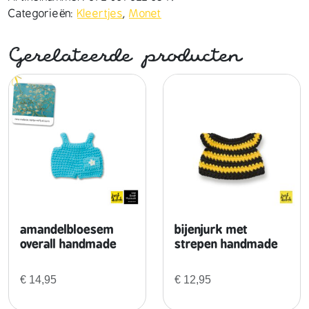
u
Categorieën:
Kleertjes
,
Monet
r
k
Gerelateerde producten
h
a
n
d
m
a
d
e
a
a
n
amandelbloesem
bijenjurk met
t
overall handmade
strepen handmade
a
l
€
14,95
€
12,95