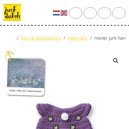
Skip to content
Skip to footer
cart
search
account
men
Home
toys & accessoires
Kleertjes
monet jurk han