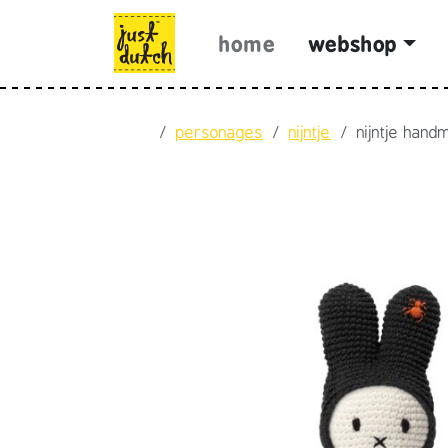
Skip to content
Skip to footer
home
webshop
Home
personages
nijntje
nijntje hand