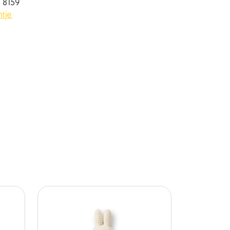
9 8159
jntje