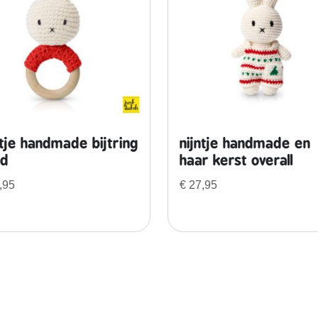
l
l
o
w
e
e
n
o
ntje handmade bijtring
nijntje handmade en
u
od
haar kerst overall
t
,95
€
27,95
f
i
t
a
a
n
t
a