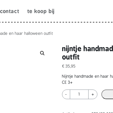
contact
te koop bij
made en haar halloween outfit
nijntje handma
outfit
€
35,95
Nijntje handmade en haar ha
CE 3+
n
-
+
i
j
n