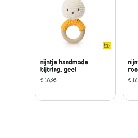
nijntje handmade
nij
bijtring, geel
ro
€
18,95
€
18