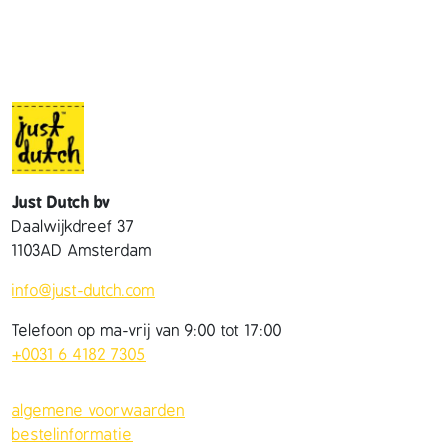
m
u
t
s
a
a
n
t
Just Dutch bv
a
Daalwijkdreef 37
l
1103AD Amsterdam
info@just-dutch.com
Telefoon op ma-vrij van 9:00 tot 17:00
+0031 6 4182 7305
algemene voorwaarden
bestelinformatie