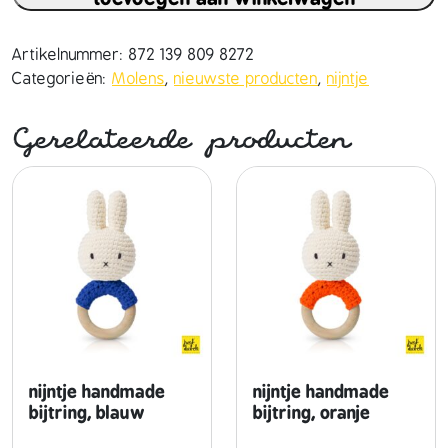
n
t
j
Artikelnummer:
872 139 809 8272
e
Categorieën:
Molens
,
nieuwste producten
,
nijntje
h
a
Gerelateerde producten
n
d
m
a
d
e
e
n
h
a
a
nijntje handmade
nijntje handmade
r
bijtring, blauw
bijtring, oranje
m