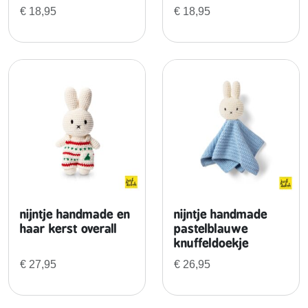
o
€
18,95
€
18,95
l
e
n
t
j
e
s
j
u
r
k
+
nijntje handmade en
nijntje handmade
b
haar kerst overall
pastelblauwe
l
knuffeldoekje
a
€
27,95
€
26,95
u
w
e