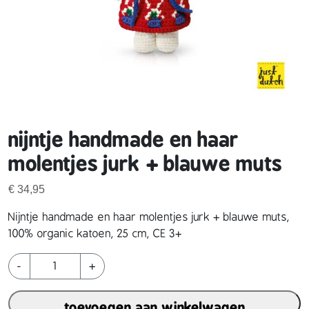
nijntje handmade en haar
molentjes jurk + blauwe muts
€
34,95
Nijntje handmade en haar molentjes jurk + blauwe muts,
100% organic katoen, 25 cm, CE 3+
n
-
+
i
j
toevoegen aan winkelwagen