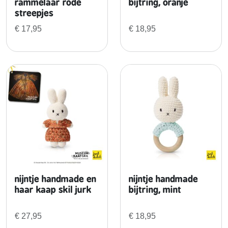
r
rammelaar rode
bijtring, oranje
streepjes
n
i
€
17,95
€
18,95
e
u
w
e
i
r
i
s
s
e
n
j
nijntje handmade en
nijntje handmade
u
haar kaap skil jurk
bijtring, mint
r
k
€
27,95
€
18,95
a