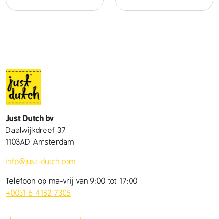
a
n
t
a
l
Just Dutch bv
Daalwijkdreef 37
1103AD Amsterdam
info@just-dutch.com
Telefoon op ma-vrij van 9:00 tot 17:00
+0031 6 4182 7305