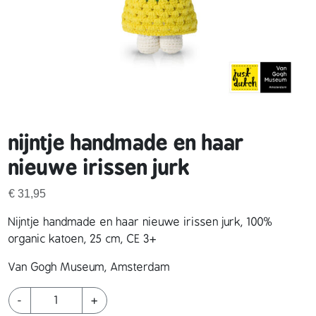
nijntje handmade en haar
nieuwe irissen jurk
€
31,95
Nijntje handmade en haar nieuwe irissen jurk, 100%
organic katoen, 25 cm, CE 3+
Van Gogh Museum, Amsterdam
n
-
+
i