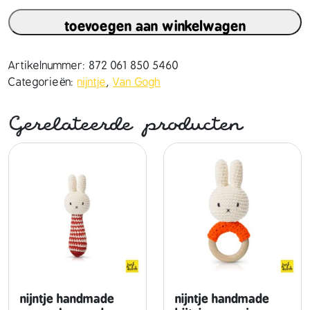
j
toevoegen aan winkelwagen
n
t
j
Artikelnummer:
872 061 850 5460
e
Categorieën:
nijntje
,
Van Gogh
h
a
Gerelateerde producten
n
d
m
a
d
e
e
n
h
a
a
nijntje handmade
nijntje handmade