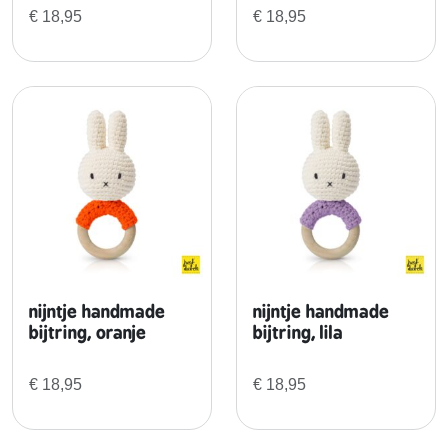
i
€
18,95
€
18,95
t
t
e
d
e
g
a
s
o
u
t
f
nijntje handmade
nijntje handmade
i
bijtring, oranje
bijtring, lila
t
a
€
18,95
€
18,95
a
n
t