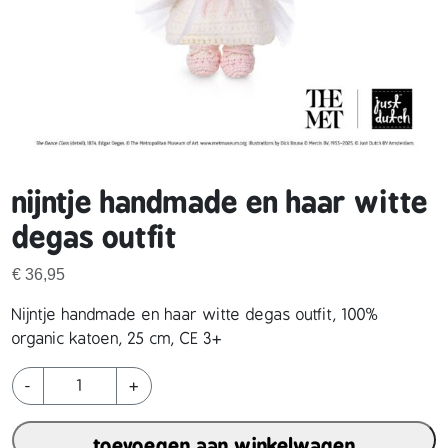
nijntje handmade en haar witte
degas outfit
€
36,95
Nijntje handmade en haar witte degas outfit, 100%
organic katoen, 25 cm, CE 3+
n
-
+
i
j
toevoegen aan winkelwagen