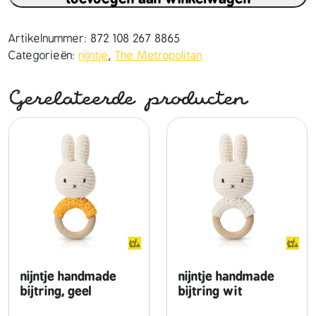
n
t
j
Artikelnummer:
872 108 267 8865
e
Categorieën:
nijntje
,
The Metropolitan
h
a
Gerelateerde producten
n
d
m
a
d
e
e
n
h
a
a
nijntje handmade
nijntje handmade
r
bijtring, geel
bijtring wit
w