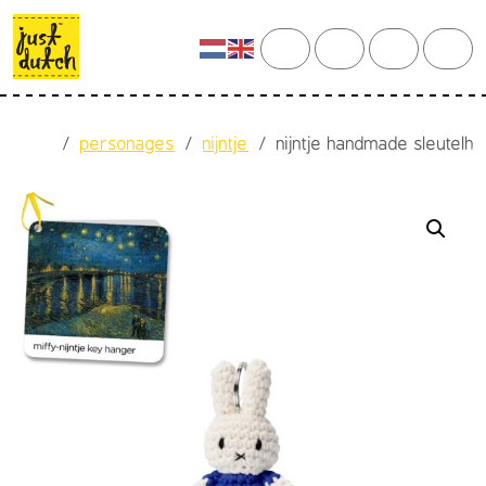
Skip to content
Skip to footer
cart
search
account
men
Home
personages
nijntje
nijntje handmade sleutelh