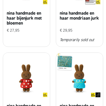
r
d
e
nina handmade en
nina handmade en
l
haar bijenjurk met
haar mondriaan jurk
bloemen
f
t
€
27,95
€
29,95
b
Temporarily sold out
l
a
u
w
e
j
u
r
k
a
a
n
nina handmade en
nina handmade en