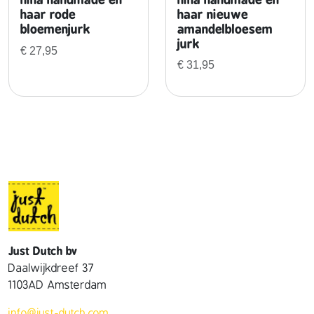
t
haar rode
haar nieuwe
a
bloemenjurk
amandelbloesem
l
jurk
€
27,95
€
31,95
Just Dutch bv
Daalwijkdreef 37
1103AD Amsterdam
info@just-dutch.com