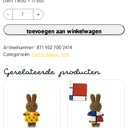
Delft (1650 – 1750))
n
-
+
i
n
toevoegen aan winkelwagen
a
h
a
Artikelnummer:
871 932 700 2414
n
Categorieën:
Delfts Blauw
,
nina
d
m
Gerelateerde producten
a
d
e
e
n
h
a
a