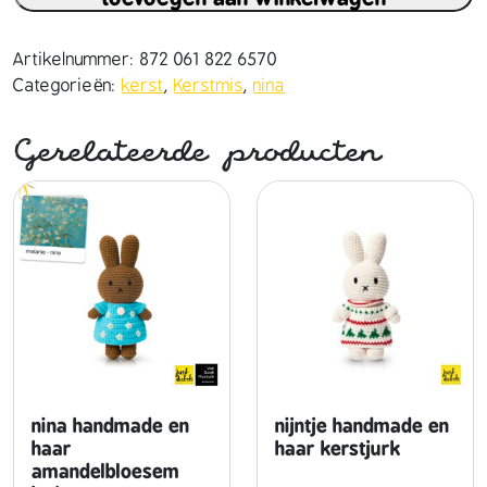
a
h
a
Artikelnummer:
872 061 822 6570
n
Categorieën:
kerst
,
Kerstmis
,
nina
d
m
Gerelateerde producten
a
d
e
e
n
h
a
a
r
k
e
nina handmade en
nijntje handmade en
r
haar
haar kerstjurk
amandelbloesem
s