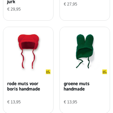
jurk
t
€
27,95
j
€
29,95
u
r
k
a
a
n
t
a
l
rode muts voor
groene muts
boris handmade
handmade
€
13,95
€
13,95