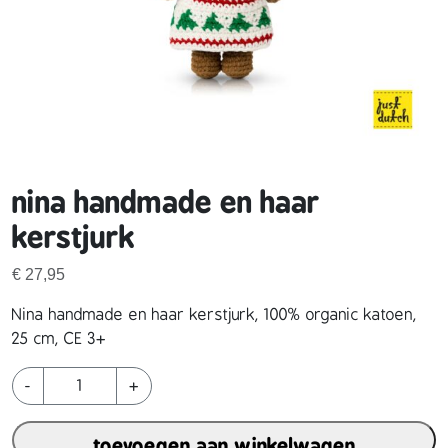
nina handmade en haar
kerstjurk
€
27,95
Nina handmade en haar kerstjurk, 100% organic katoen,
25 cm, CE 3+
n
-
+
i
n
toevoegen aan winkelwagen