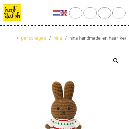
Skip to content
Skip to footer
cart
search
account
men
Home
personages
nina
nina handmade en haar kers