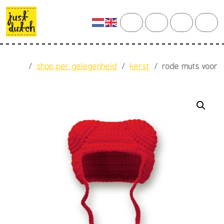
Skip to content
Skip to footer
cart
search
account
men
Home
shop per gelegenheid
kerst
rode muts voor 