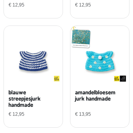
a
€
12,95
€
12,95
d
e
a
a
n
t
a
l
blauwe
amandelbloesem
streepjesjurk
jurk handmade
handmade
€
12,95
€
13,95