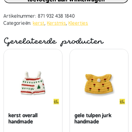
e
m
u
Artikelnummer:
871 932 438 1840
t
Categorieën:
kerst
,
Kerstmis
,
Kleertjes
s
v
Gerelateerde producten
o
o
r
b
o
r
i
s
h
a
n
kerst overall
gele tulpen jurk
d
handmade
handmade
m