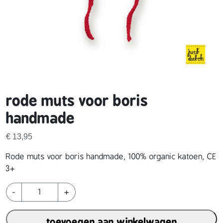
rode muts voor boris
handmade
€
13,95
Rode muts voor boris handmade, 100% organic katoen, CE
3+
r
-
+
o
d
toevoegen aan winkelwagen