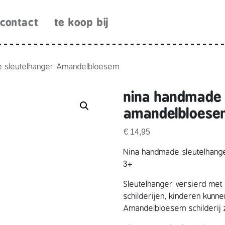
contact
te koop bij
e sleutelhanger Amandelbloesem
nina handmade 
amandelbloese
€
14,95
Nina handmade sleutelhang
3+
Sleutelhanger versierd me
schilderijen, kinderen kunn
Amandelbloesem schilderij 