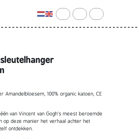
cart
search
account
sleutelhanger
m
er Amandelbloesem, 100% organic katoen, CE
t één van Vincent van Gogh’s meest beroemde
en op deze manier het verhaal achter het
zelf ontdekken.