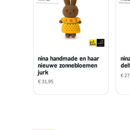
nina handmade en haar
nin
nieuwe zonnebloemen
del
jurk
€
27
€
31,95