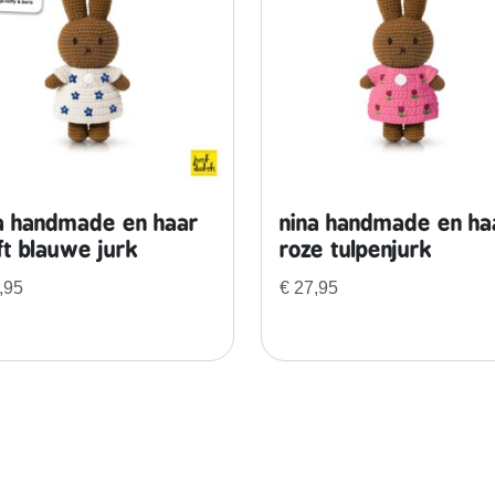
t
e
l
h
a
n
g
e
a handmade en haar
nina handmade en ha
r
ft blauwe jurk
roze tulpenjurk
A
,95
€
27,95
m
a
n
d
e
l
b
l