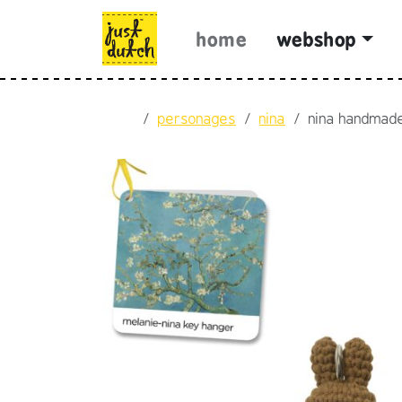
Skip to content
Skip to footer
home
webshop
Home
personages
nina
nina handmad