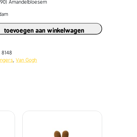
1890) Amandelbloesem
rdam
toevoegen aan winkelwagen
7 8148
angers
,
Van Gogh