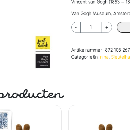
Vincent van Gogh (1853 – 
Van Gogh Museum, Amste
n
-
+
i
n
a
Artikelnummer:
872 108 26
h
Categorieën:
nina
,
Sleutelh
a
n
d
m
a
producten
d
e
s
l
e
u