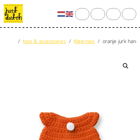
Skip to content
Skip to footer
cart
search
account
men
Home
toys & accessoires
Kleertjes
oranje jurk han