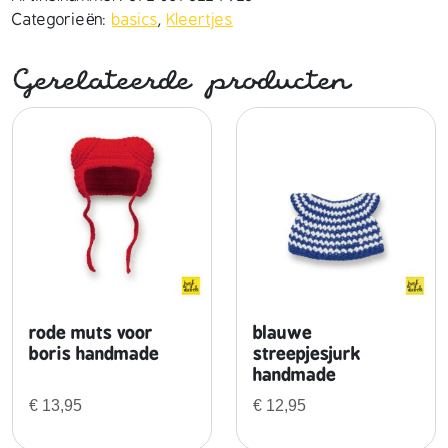
j
Categorieën:
basics
,
Kleertjes
u
r
Gerelateerde producten
k
h
a
n
d
m
a
d
e
a
a
rode muts voor
blauwe
n
boris handmade
streepjesjurk
handmade
t
a
€
13,95
€
12,95
l