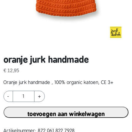
oranje jurk handmade
€
12,95
Oranje jurk handmade , 100% organic katoen, CE 3+
o
-
+
r
a
toevoegen aan winkelwagen
n
j
e
Artikelnummer:
872 061 822 7928