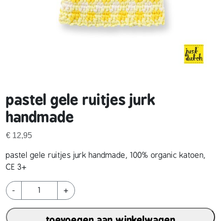
pastel gele ruitjes jurk
handmade
€
12,95
pastel gele ruitjes jurk handmade, 100% organic katoen,
CE 3+
p
-
+
a
s
toevoegen aan winkelwagen