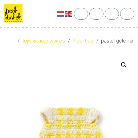
Skip to content
Skip to footer
cart
search
account
men
Home
toys & accessoires
Kleertjes
pastel gele ruit