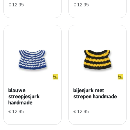
a
€
12,95
€
12,95
n
d
m
a
d
e
a
a
n
t
a
l
blauwe
bijenjurk met
streepjesjurk
strepen handmade
handmade
€
12,95
€
12,95