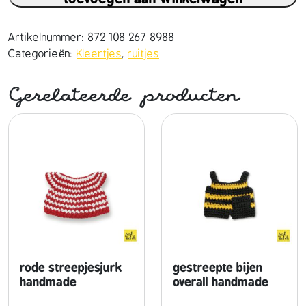
t
e
l
Artikelnummer:
872 108 267 8988
g
Categorieën:
Kleertjes
,
ruitjes
e
l
Gerelateerde producten
e
r
u
i
t
j
e
s
j
u
r
rode streepjesjurk
gestreepte bijen
k
handmade
overall handmade
h