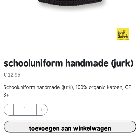
schooluniform handmade (jurk)
€
12,95
Schooluniform handmade (jurk), 100% organic katoen, CE
3+
s
-
+
c
h
toevoegen aan winkelwagen
o
o