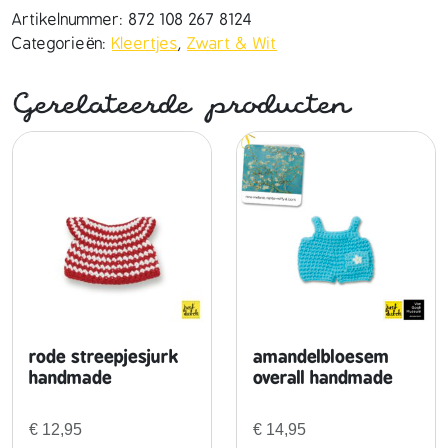
l
Artikelnummer:
872 108 267 8124
u
Categorieën:
Kleertjes
,
Zwart & Wit
n
i
Gerelateerde producten
f
o
r
m
h
a
n
d
m
a
d
rode streepjesjurk
amandelbloesem
e
handmade
overall handmade
(
j
€
12,95
€
14,95
u