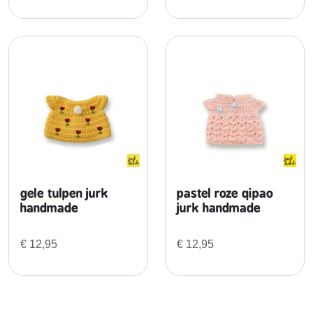
r
k
)
a
a
n
t
a
l
gele tulpen jurk
pastel roze qipao
handmade
jurk handmade
€
12,95
€
12,95