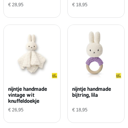
o
€
28,95
€
18,95
z
e
k
l
a
v
e
r
t
j
e
4
nijntje handmade
nijntje handmade
j
vintage wit
bijtring, lila
u
knuffeldoekje
m
€
26,95
€
18,95
p
s
u