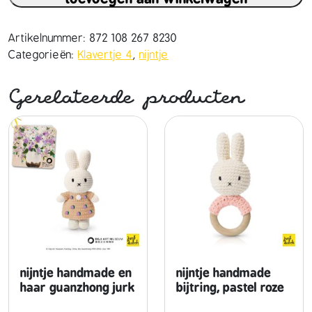
n
t
j
Artikelnummer:
872 108 267 8230
e
Categorieën:
Klavertje 4
,
nijntje
h
a
Gerelateerde producten
n
d
m
a
d
e
e
n
h
a
a
nijntje handmade en
nijntje handmade
r
haar guanzhong jurk
bijtring, pastel roze
r