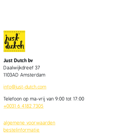
i
t
a
a
n
t
a
l
Just Dutch bv
Daalwijkdreef 37
1103AD Amsterdam
info@just-dutch.com
Telefoon op ma-vrij van 9:00 tot 17:00
+0031 6 4182 7305
algemene voorwaarden
bestelinformatie