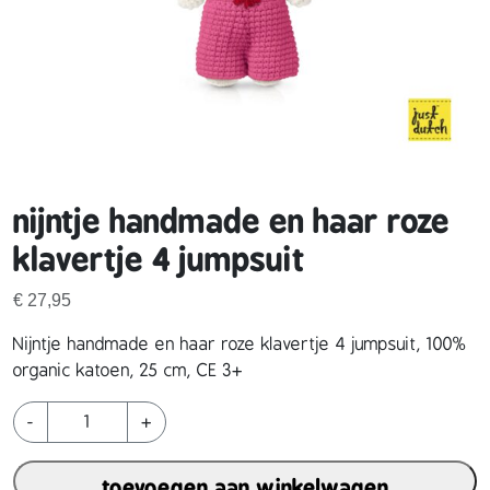
nijntje handmade en haar roze
klavertje 4 jumpsuit
€
27,95
Nijntje handmade en haar roze klavertje 4 jumpsuit, 100%
organic katoen, 25 cm, CE 3+
n
-
+
i
j
toevoegen aan winkelwagen