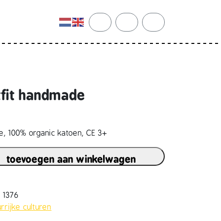
cart
search
account
tfit handmade
e, 100% organic katoen, CE 3+
toevoegen aan winkelwagen
 1376
urrijke culturen