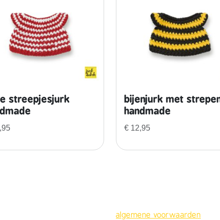
a
n
t
a
l
e streepjesjurk
bijenjurk met strepe
ndmade
handmade
,95
€
12,95
algemene voorwaarden