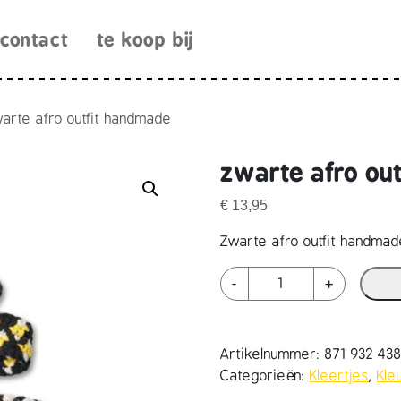
contact
te koop bij
arte afro outfit handmade
zwarte afro ou
€
13,95
Zwarte afro outfit handmad
z
-
+
w
a
r
Artikelnummer:
871 932 438
t
Categorieën:
Kleertjes
,
Kle
e