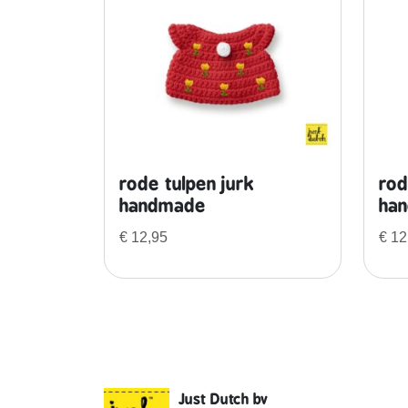
rode tulpen jurk
rod
handmade
ha
€
12,95
€
12
Just Dutch bv