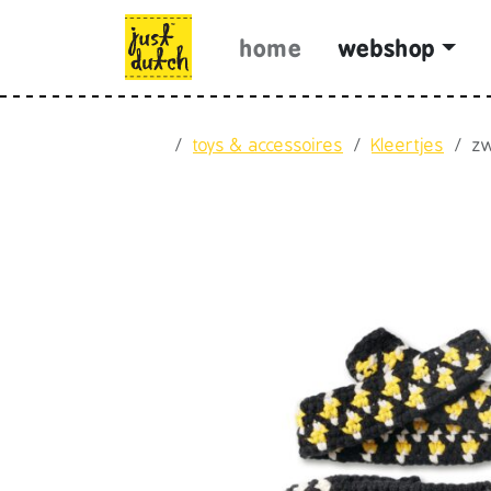
Skip to content
Skip to footer
home
webshop
Home
toys & accessoires
Kleertjes
zw